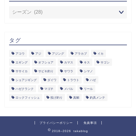
タグ
アコウ
アジ
アジング
アラカブ
イカ
エギング
オフショア
カマス
キス
サゴシ
ササイカ
サビキ釣り
サワラ
シマノ
ショアジギング
ダイワ
トラウト
ハゼ
ハゼクランク
マゴチ
メバル
リール
ロックフィッシュ
投げ釣り
真鯛
釣具メンテ
プライバシーポリシー
免責事項
2018–2026 takablog