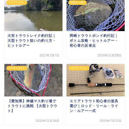
エリアトラウト
秋(9月~11月)
大安トラウトレイク釣行記｜
岡崎トラウトポンド釣行記｜
大型トラウト狙いの釣り方・
ボトム攻略・ヒットルアー・
ヒットルアー
初心者の反省点
2021年3月7日
2020年12月28日
エリアトラウト
エリアトラウト
【愛知県】神越マス釣り場で
エリアトラウト初心者の道具
トラウトに挑戦 【大型トラウ
選び｜ロッド・リール・ライ
ト】
ン・ルアー一式
2020年12月26日
2020年7月12日