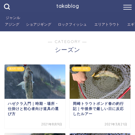
takablog
ジャンル
アジング
ショアジギング
ロックフィッシュ
エリアトラウト
エギ
― CATEGORY ―
シーズン
夏(6月~8月)
秋(9月~11月)
ハゼクラ入門｜時期・場所・
岡崎トラウトポンド春の釣行
仕掛けと初心者向け道具の選
記｜午後券で厳しい日に反応
び方
したルアー
2021年8月9日
2021年3月21日