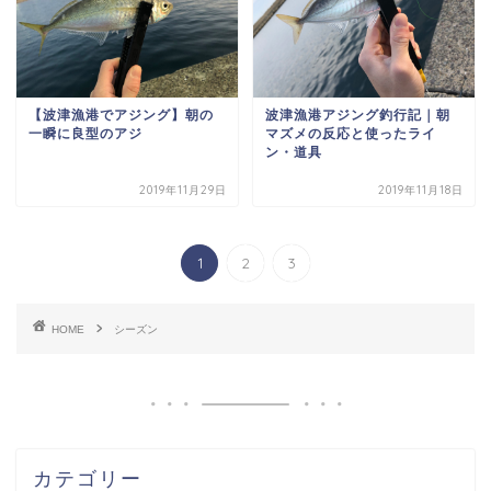
【波津漁港でアジング】朝の
波津漁港アジング釣行記｜朝
一瞬に良型のアジ
マズメの反応と使ったライ
ン・道具
2019年11月29日
2019年11月18日
1
2
3
HOME
シーズン
カテゴリー