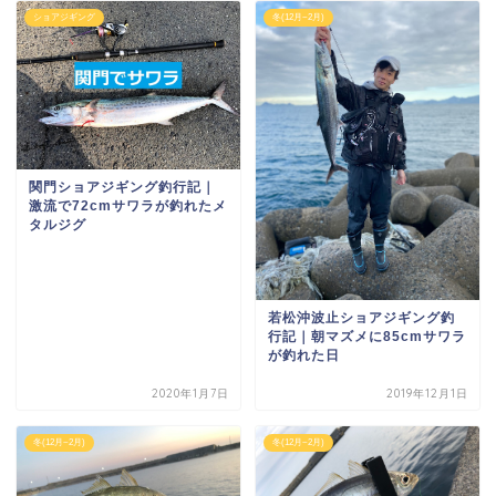
ショアジギング
冬(12月~2月)
関門ショアジギング釣行記｜
激流で72cmサワラが釣れたメ
タルジグ
若松沖波止ショアジギング釣
行記｜朝マズメに85cmサワラ
が釣れた日
2020年1月7日
2019年12月1日
冬(12月~2月)
冬(12月~2月)