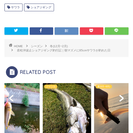
サワラ
ショアジギング
HOME
シーズン
冬(12月~2月)
若松沖波止ショアジギング釣行記｜朝マズメに85cmサワラが釣れた日
RELATED POST
ンル
ジャンル
夏(6月~8月)