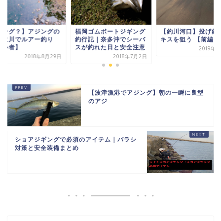
福岡ゴムボートジギング
何ング？】アジングの
【釣川河口】投げ釣
釣行記｜奈多沖でシーバ
習に川でルアー釣り
キスを狙う 【前編】
スが釣れた日と安全注意
初心者】
2019年
2018年7月2日
2018年8月29日
【波津漁港でアジング】朝の一瞬に良型
のアジ
ショアジギングで必須のアイテム｜バラシ
対策と安全装備まとめ