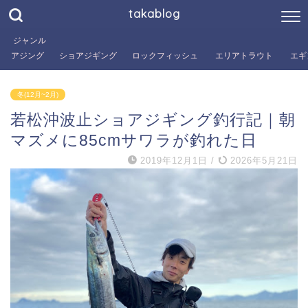
takablog
ジャンル
アジング
ショアジギング
ロックフィッシュ
エリアトラウト
エギ
冬(12月~2月)
若松沖波止ショアジギング釣行記｜朝
マズメに85cmサワラが釣れた日
2019年12月1日
/
2026年5月21日