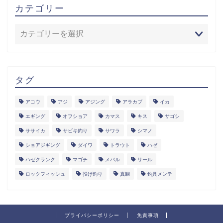
カテゴリー
タグ
アコウ
アジ
アジング
アラカブ
イカ
エギング
オフショア
カマス
キス
サゴシ
ササイカ
サビキ釣り
サワラ
シマノ
ショアジギング
ダイワ
トラウト
ハゼ
ハゼクランク
マゴチ
メバル
リール
ロックフィッシュ
投げ釣り
真鯛
釣具メンテ
プライバシーポリシー
免責事項