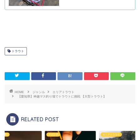
トラウト
HOME
ジャンル
エリアトラウト
【愛知県】神越マス釣り場でトラウトに挑戦 【大型トラウト】
RELATED POST
月~8月)
アジング
エリアトラウト