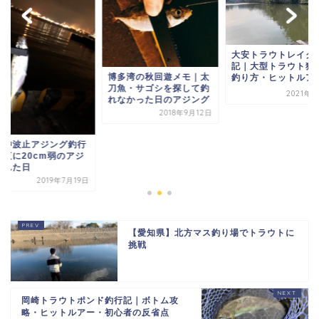
大安トラウトレイク
記｜大型トラウト狙
博多湾の秋回遊メモ｜太
釣り方・ヒットルア
刀魚・サゴシを探して釣
2021年3
れなかった日のアジング
2018年9月12日
松沖波止アジング釣行
｜夜に20cm弱のアジ
釣れた日
2019年7月19日
【愛知県】北方マス釣り場でトラウトに
挑戦
岡崎トラウトポンド釣行記｜ボトム攻
略・ヒットルアー・初心者の反省点