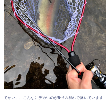
でかい。。こんなにデカいのが5~6匹群れで泳いでいます