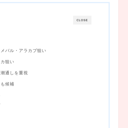
CLOSE
・メバル・アラカブ狙い
イカ狙い
と潮通しを重視
いも候補
具
合