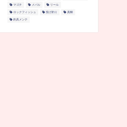
マゴチ
メバル
リール
ロックフィッシュ
投げ釣り
真鯛
釣具メンテ