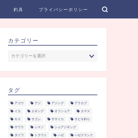
釣具
プライバシーポリシー
カテゴリー
タグ
アコウ
アジ
アジング
アラカブ
イカ
エギング
オフショア
カマス
キス
サゴシ
ササイカ
サビキ釣り
サワラ
シマノ
ショアジギング
ダイワ
トラウト
ハゼ
ハゼクランク