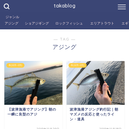
takablog
ジャンル
アジング
ショアジギング
ロックフィッシュ
エリアトラウト
エギ
― TAG ―
アジング
冬(12月~2月)
冬(12月~2月)
【波津漁港でアジング】朝の
波津漁港アジング釣行記｜朝
一瞬に良型のアジ
マズメの反応と使ったライ
ン・道具