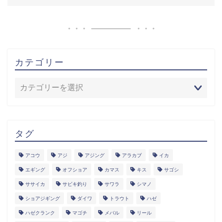
カテゴリー
タグ
アコウ
アジ
アジング
アラカブ
イカ
エギング
オフショア
カマス
キス
サゴシ
ササイカ
サビキ釣り
サワラ
シマノ
ショアジギング
ダイワ
トラウト
ハゼ
ハゼクランク
マゴチ
メバル
リール