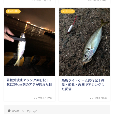
2019年11月29日
2019年11月18日
夏(6月~8月)
メバリング
若松沖波止アジング釣行記｜
糸島ライトゲーム釣行記｜芥
夜に20cm弱のアジが釣れた日
屋・船越・志摩でアジングし
た反省
2019年7月19日
2019年3月6日
HOME
アジング