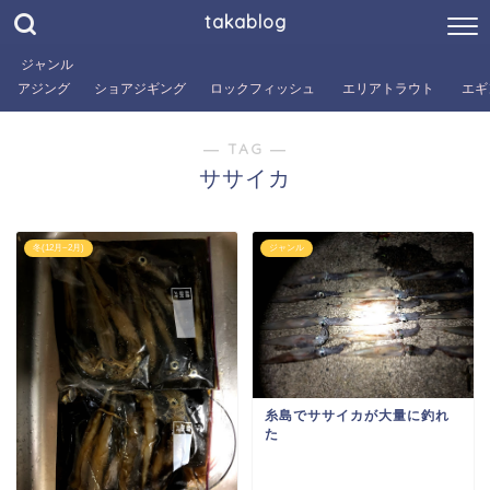
takablog
ジャンル
アジング
ショアジギング
ロックフィッシュ
エリアトラウト
エギ
― TAG ―
ササイカ
冬(12月~2月)
ジャンル
糸島でササイカが大量に釣れ
た