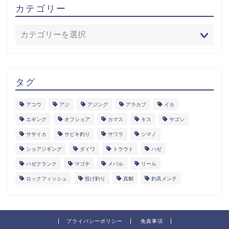
カテゴリー
タグ
アコウ
アジ
アジング
アラカブ
イカ
エギング
オフショア
カマス
キス
サゴシ
ササイカ
サビキ釣り
サワラ
シマノ
ショアジギング
ダイワ
トラウト
ハゼ
ハゼクランク
マゴチ
メバル
リール
ロックフィッシュ
投げ釣り
真鯛
釣具メンテ
プライバシーポリシー
免責事項