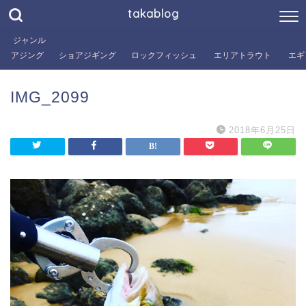
takablog
ジャンル
アジング
ショアジギング
ロックフィッシュ
エリアトラウト
エギ
IMG_2099
2018年6月25日