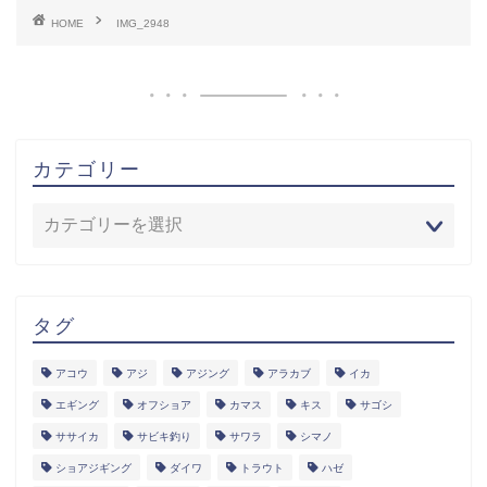
HOME
IMG_2948
カテゴリー
タグ
アコウ
アジ
アジング
アラカブ
イカ
エギング
オフショア
カマス
キス
サゴシ
ササイカ
サビキ釣り
サワラ
シマノ
ショアジギング
ダイワ
トラウト
ハゼ