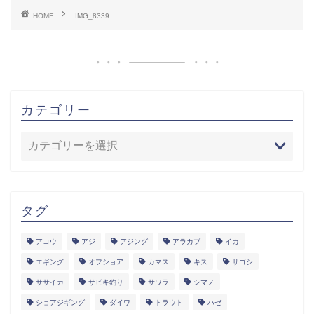
HOME
IMG_8339
カテゴリー
タグ
アコウ
アジ
アジング
アラカブ
イカ
エギング
オフショア
カマス
キス
サゴシ
ササイカ
サビキ釣り
サワラ
シマノ
ショアジギング
ダイワ
トラウト
ハゼ