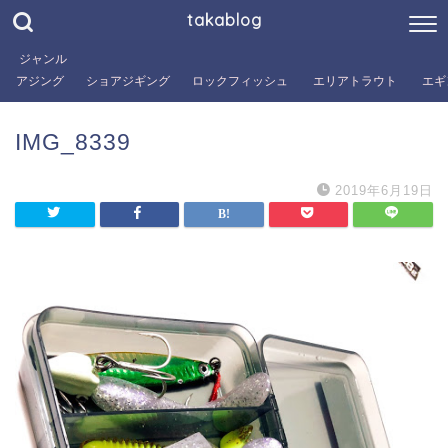
takablog
ジャンル
アジング
ショアジギング
ロックフィッシュ
エリアトラウト
エギ
IMG_8339
2019年6月19日