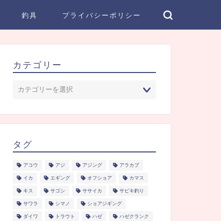
釣具
プライバシーポリシー
カテゴリー
タグ
アコウ
アジ
アジング
アラカブ
イカ
エギング
オフショア
カマス
キス
サゴシ
ササイカ
サビキ釣り
サワラ
シマノ
ショアジギング
ダイワ
トラウト
ハゼ
ハゼクランク