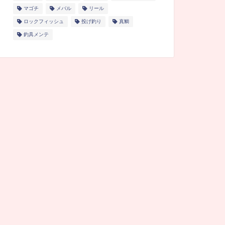
マゴチ
メバル
リール
ロックフィッシュ
投げ釣り
真鯛
釣具メンテ