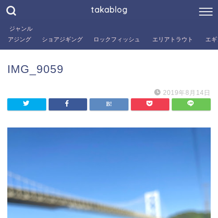
takablog
ジャンル
アジング
ショアジギング
ロックフィッシュ
エリアトラウト
エギ
IMG_9059
2019年8月14日