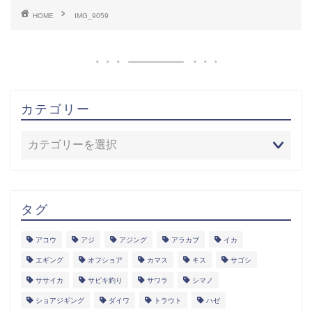
HOME
IMG_9059
カテゴリー
タグ
アコウ
アジ
アジング
アラカブ
イカ
エギング
オフショア
カマス
キス
サゴシ
ササイカ
サビキ釣り
サワラ
シマノ
ショアジギング
ダイワ
トラウト
ハゼ