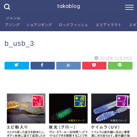
takablog
ジャンル
アジング
ショアジギング
ロックフィッシュ
エリアトラウト
エギ
b_usb_3
2018年10月24日